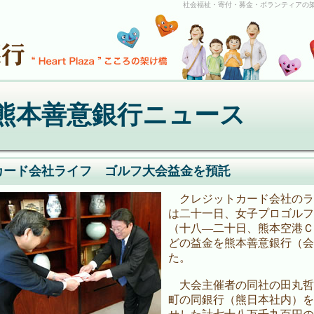
社会福祉・寄付・募金・ボランティアの
熊本善意銀行ニュース
カード会社ライフ ゴルフ大会益金を預託
クレジットカード会社のラ
は二十一日、女子プロゴルフ
（十八―二十日、熊本空港Ｃ
どの益金を熊本善意銀行（会
た。
大会主催者の同社の田丸哲
町の同銀行（熊日本社内）を