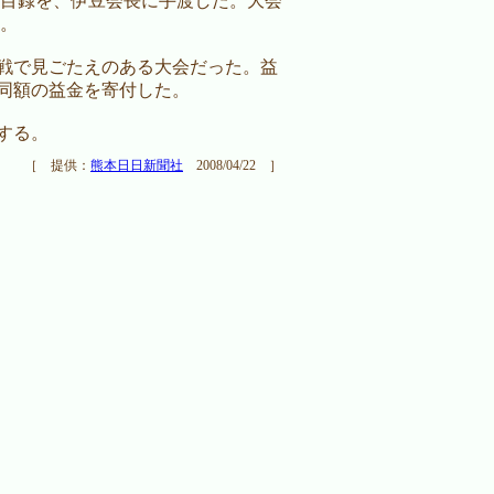
目録を、伊豆会長に手渡した。大会
。
戦で見ごたえのある大会だった。益
同額の益金を寄付した。
する。
［ 提供：
熊本日日新聞社
2008/04/22 ］