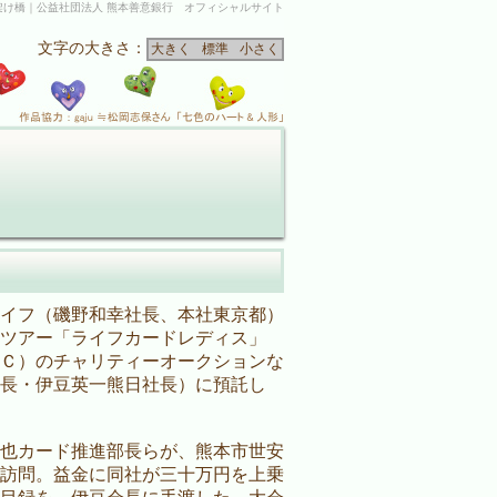
架け橋｜公益社団法人 熊本善意銀行 オフィシャルサイト
文字の大きさ：
大きく
標準
小さく
イフ（磯野和幸社長、本社東京都）
ツアー「ライフカードレディス」
Ｃ）のチャリティーオークションな
長・伊豆英一熊日社長）に預託し
也カード推進部長らが、熊本市世安
訪問。益金に同社が三十万円を上乗