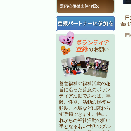
県内の福祉団体･施設
田丸
金は
同行
善意福祉の福祉活動の趣
旨に沿った善意のボラン
ティア活動であれば、年
齢、性別、活動の規模や
頻度、地域などに関わら
ず登録できます。特にこ
れからの福祉活動の担い
手となる若い世代のグル