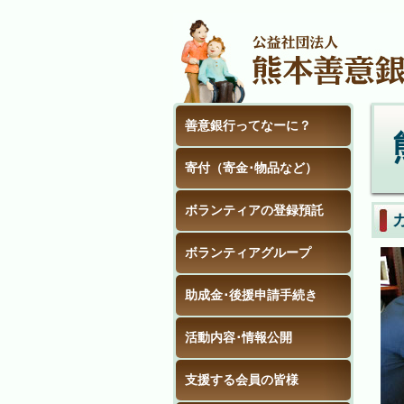
善意銀行ってなーに？
寄付（寄金･物品など）
ボランティアの登録預託
ボランティアグループ
助成金･後援申請手続き
活動内容･情報公開
支援する会員の皆様