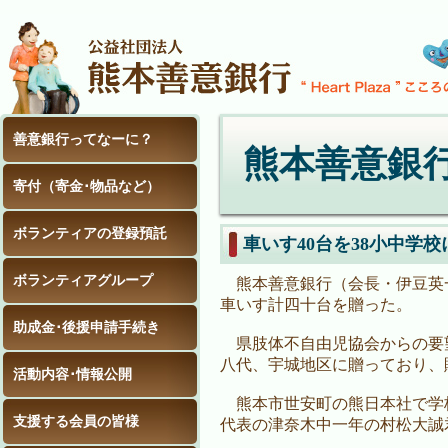
善意銀行ってなーに？
熊本善意銀
寄付（寄金･物品など）
ボランティアの登録預託
車いす40台を38小中学校
ボランティアグループ
熊本善意銀行（会長・伊豆英
車いす計四十台を贈った。
助成金･後援申請手続き
県肢体不自由児協会からの要
八代、宇城地区に贈っており、
活動内容･情報公開
熊本市世安町の熊日本社で学
支援する会員の皆様
代表の津奈木中一年の村松大誠