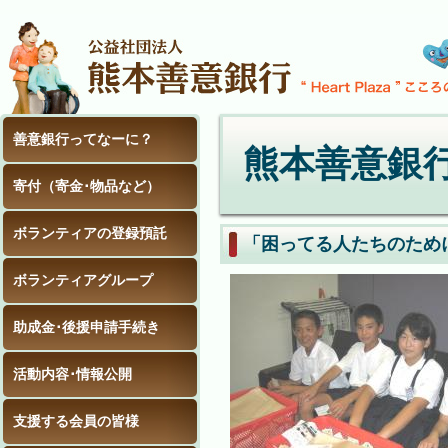
善意銀行ってなーに？
熊本善意銀
寄付（寄金･物品など）
ボランティアの登録預託
「困ってる人たちのため
ボランティアグループ
助成金･後援申請手続き
活動内容･情報公開
支援する会員の皆様