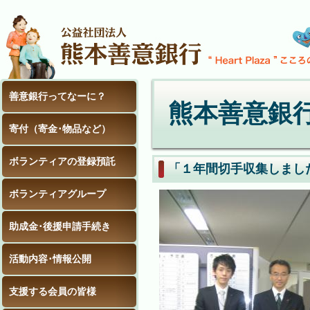
善意銀行ってなーに？
熊本善意銀
寄付（寄金･物品など）
ボランティアの登録預託
「１年間切手収集しまし
ボランティアグループ
助成金･後援申請手続き
活動内容･情報公開
支援する会員の皆様