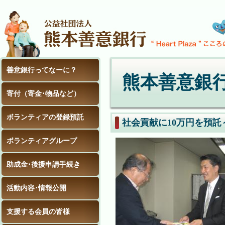
善意銀行ってなーに？
熊本善意銀
寄付（寄金･物品など）
ボランティアの登録預託
社会貢献に10万円を預
ボランティアグループ
助成金･後援申請手続き
活動内容･情報公開
支援する会員の皆様