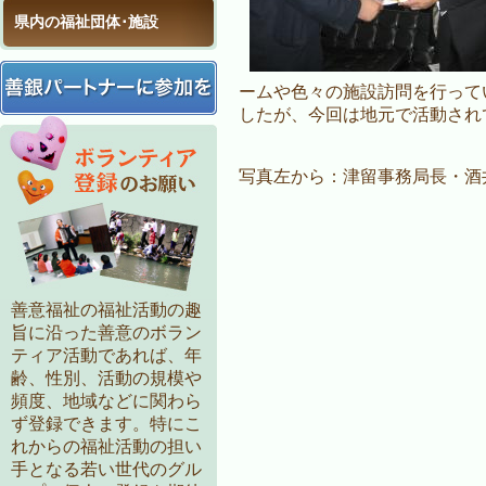
県内の福祉団体･施設
ームや色々の施設訪問を行って
したが、今回は地元で活動され
写真左から：津留事務局長・酒
善意福祉の福祉活動の趣
旨に沿った善意のボラン
ティア活動であれば、年
齢、性別、活動の規模や
頻度、地域などに関わら
ず登録できます。特にこ
れからの福祉活動の担い
手となる若い世代のグル