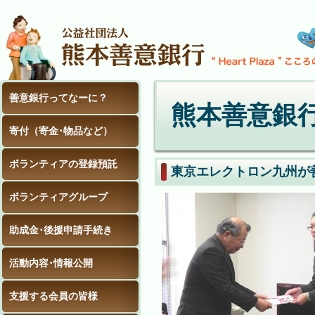
善意銀行ってなーに？
熊本善意銀
寄付（寄金･物品など）
ボランティアの登録預託
東京エレクトロン九州が
ボランティアグループ
助成金･後援申請手続き
活動内容･情報公開
支援する会員の皆様