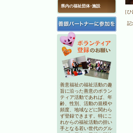
県内の福祉団体･施設
［ひ
記念
善意福祉の福祉活動の趣
旨に沿った善意のボラン
ティア活動であれば、年
齢、性別、活動の規模や
頻度、地域などに関わら
ず登録できます。特にこ
れからの福祉活動の担い
手となる若い世代のグル