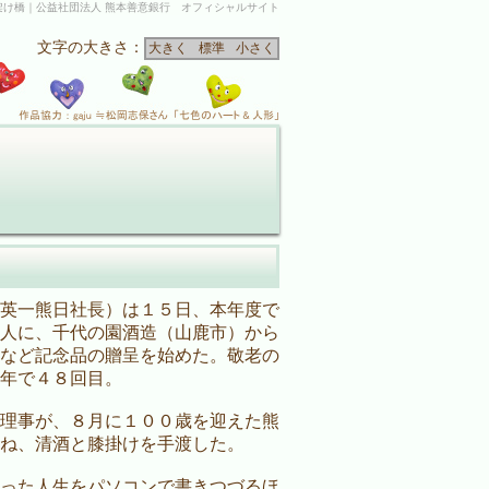
架け橋｜公益社団法人 熊本善意銀行 オフィシャルサイト
文字の大きさ：
大きく
標準
小さく
英一熊日社長）は１５日、本年度で
人に、千代の園酒造（山鹿市）から
など記念品の贈呈を始めた。敬老の
年で４８回目。
理事が、８月に１００歳を迎えた熊
ね、清酒と膝掛けを手渡した。
った人生をパソコンで書きつづるほ