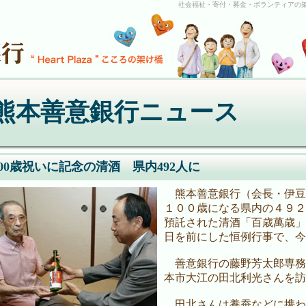
社会福祉・寄付・募金・ボランティアの
熊本善意銀行ニュース
100歳祝いに記念の清酒 県内492人に
熊本善意銀行（会長・伊豆
１００歳になる県内の４９２
預託された清酒「百歳萬歳」
日を前にした恒例行事で、今
善意銀行の藤野芳太郎専務
本市大江の田北利光さんを訪
田北さんは養蚕などに携わ