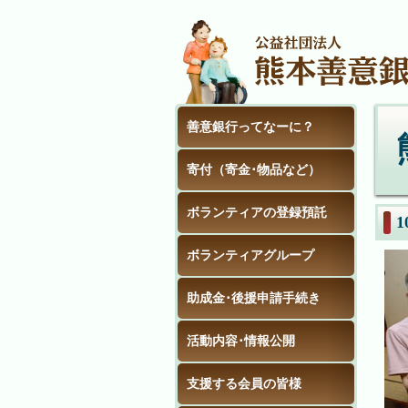
善意銀行ってなーに？
寄付（寄金･物品など）
ボランティアの登録預託
ボランティアグループ
助成金･後援申請手続き
活動内容･情報公開
支援する会員の皆様