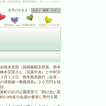
架け橋｜公益社団法人 熊本善意銀行 オフィシャルサイト
文字の大きさ：
大きく
標準
小さく
会熊本支部（與縄義昭支部長、熊本
橋本宗里さん（写真中央）と中村宗
２月１２日、熊本善意銀行（会長・
の津留健一事務局長に２０万円を預
目。
葉町の白川公園茶室で「助け合い茶
1,000名の会員が参加し寄付を募