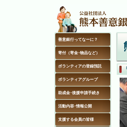
善意銀行ってなーに？
寄付（寄金･物品など）
ボランティアの登録預託
ボランティアグループ
助成金･後援申請手続き
活動内容･情報公開
支援する会員の皆様