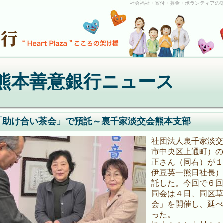
社会福祉・寄付・募金・ボランティアの
熊本善意銀行ニュース
「助け合い茶会」で預託～裏千家淡交会熊本支部
社団法人裏千家淡交
市中央区上通町）の
正さん（同右）が１
伊豆英一熊日社長）
託した。今回で６回
同会は４日、同区草
会」を開催し、延べ約
った。