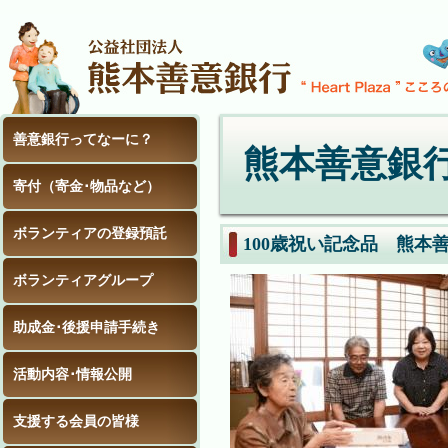
善意銀行ってなーに？
熊本善意銀
寄付（寄金･物品など）
ボランティアの登録預託
100歳祝い記念品 熊本
ボランティアグループ
助成金･後援申請手続き
活動内容･情報公開
支援する会員の皆様