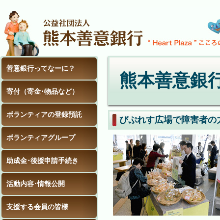
善意銀行ってなーに？
熊本善意銀
寄付（寄金･物品など）
ボランティアの登録預託
びぷれす広場で障害者の
ボランティアグループ
助成金･後援申請手続き
活動内容･情報公開
支援する会員の皆様