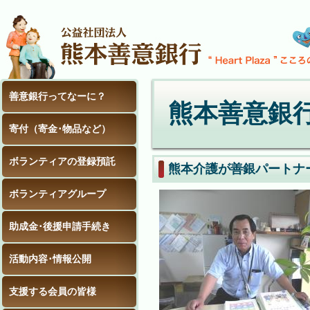
善意銀行ってなーに？
熊本善意銀
寄付（寄金･物品など）
ボランティアの登録預託
熊本介護が善銀パートナ
ボランティアグループ
助成金･後援申請手続き
活動内容･情報公開
支援する会員の皆様