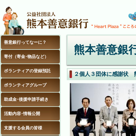
善意銀行ってなーに？
熊本善意銀
寄付（寄金･物品など）
ボランティアの登録預託
２個人３団体に感謝状 
ボランティアグループ
助成金･後援申請手続き
活動内容･情報公開
支援する会員の皆様