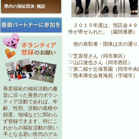
県内の福祉団体･施設
２０１５年度は、預託金４９
件が寄せられた。（園田琢磨）
他の表彰者・団体は次の通り
▽芝原登さん（同市東区）
▽山口達也さん（同市西区）
▽第二桜ケ丘保育園（同市中央
▽熊本厚生会青海苑（宇城市）
善意福祉の福祉活動の趣
旨に沿った善意のボラン
ティア活動であれば、年
齢、性別、活動の規模や
頻度、地域などに関わら
ず登録できます。特にこ
れからの福祉活動の担い
手となる若い世代のグル