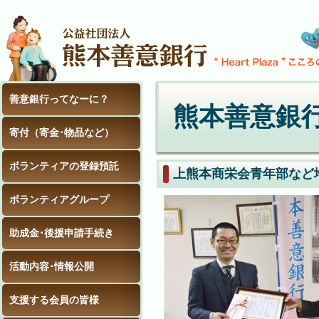
善意銀行ってなーに？
熊本善意銀
寄付（寄金･物品など）
ボランティアの登録預託
上熊本商栄会青年部など
ボランティアグループ
助成金･後援申請手続き
活動内容･情報公開
支援する会員の皆様