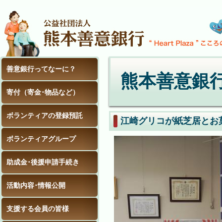
善意銀行ってなーに？
熊本善意銀
寄付（寄金･物品など）
ボランティアの登録預託
江崎グリコが紙芝居とお
ボランティアグループ
助成金･後援申請手続き
活動内容･情報公開
支援する会員の皆様