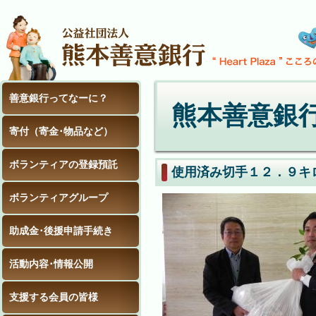
善意銀行ってなーに？
熊本善意銀
寄付（寄金･物品など）
ボランティアの登録預託
使用済み切手１２．９キ
ボランティアグループ
助成金･後援申請手続き
活動内容･情報公開
支援する会員の皆様