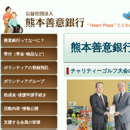
善意銀行ってなーに？
熊本善意銀
寄付（寄金･物品など）
ボランティアの登録預託
チャリティーゴルフ大会
ボランティアグループ
助成金･後援申請手続き
活動内容･情報公開
支援する会員の皆様