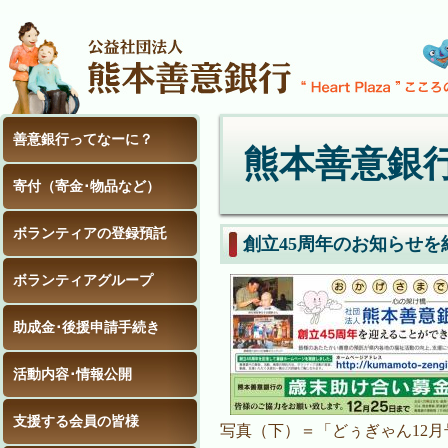
善意銀行ってなーに？
熊本善意銀
寄付（寄金･物品など）
ボランティアの登録預託
創立45周年のお知らせ
ボランティアグループ
助成金･後援申請手続き
活動内容･情報公開
支援する会員の皆様
写真（下）＝「どぅぎゃん12