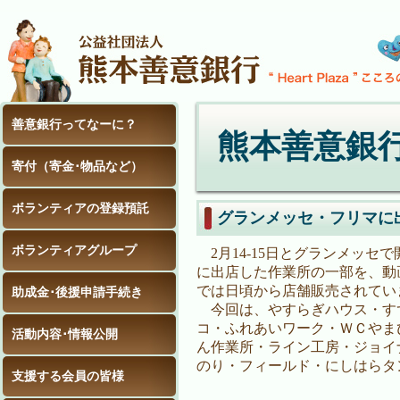
善意銀行ってなーに？
熊本善意銀
寄付（寄金･物品など）
ボランティアの登録預託
グランメッセ・フリマに
ボランティアグループ
2月14-15日とグランメッ
に出店した作業所の一部を、動
では日頃から店舗販売されてい
助成金･後援申請手続き
今回は、やすらぎハウス・す
コ・ふれあいワーク・ＷＣやま
活動内容･情報公開
ん作業所・ライン工房・ジョイ
のり・フィールド・にしはらタ
支援する会員の皆様