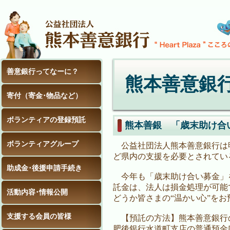
善意銀行ってなーに？
熊本善意銀
寄付（寄金･物品など）
ボランティアの登録預託
熊本善銀 「歳末助け合
ボランティアグループ
公益社団法人熊本善意銀行は
ど県内の支援を必要とされてい
助成金･後援申請手続き
今年も「歳末助け合い募金」
託金は、法人は損金処理が可能
活動内容･情報公開
どうか皆さまの“温かい心”をお
支援する会員の皆様
【預託の方法】熊本善意銀行
肥後銀行水道町支店の普通預金