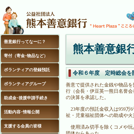
善意銀行ってなーに？
熊本善意銀
寄付（寄金･物品など）
ボランティアの登録預託
令和６年度 定時総会を
ボランティアグループ
善意で提供された金銭や物品を
行（会長・伊豆英一熊日名誉会長
の決算を承認した。
助成金･後援申請手続き
23年度の預託金収入は959万
活動内容･情報公開
祉・児童福祉団体への助成や火災
支援する会員の皆様
使用済み切手を除くコメや玩具な
団体からあった。