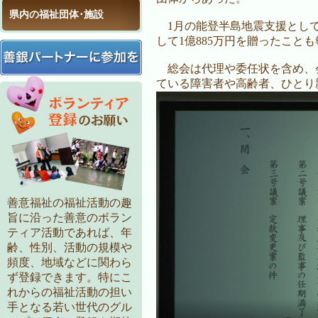
県内の福祉団体･施設
1月の能登半島地震支援として
して1億885万円を贈ったこと
総会は代理や委任状を含め、会
ている障害者や高齢者、ひとり
善意福祉の福祉活動の趣
旨に沿った善意のボラン
ティア活動であれば、年
齢、性別、活動の規模や
頻度、地域などに関わら
ず登録できます。特にこ
れからの福祉活動の担い
手となる若い世代のグル